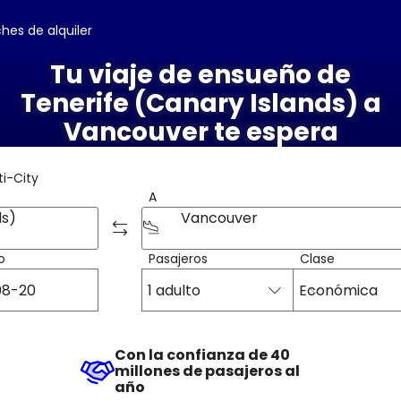
hes de alquiler
Tu viaje de ensueño de
Tenerife (Canary Islands) a
Vancouver te espera
ti-City
A
ds)
Vancouver
o
Pasajeros
Clase
1 adulto
Económica
Con la confianza de 40
millones de pasajeros al
año