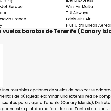
ary Fly
Iberia Express
yJet Europe
Wizz Air Malta
dor
TUI Airways
nsavia France
Edelweiss Air
ly
Plus Ultra Lineas Aerea
e vuelos baratos de Tenerife (Canary Is
re innumerables opciones de vuelos de bajo coste adapta
amientas de búsqueda examinan una extensa red de comp
ficientes para viajar a Tenerife (Canary Islands). Disfruta
s por nuestra plataforma fácil de usar. Tanto si eres un vi