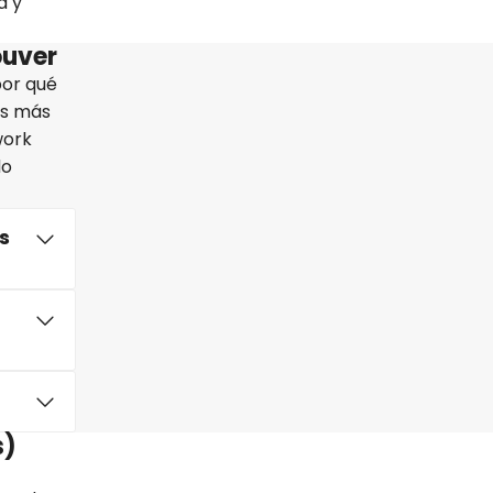
a y
ouver
por qué
as más
work
do
s
s)