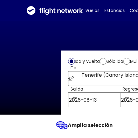
Vuelos
Estancias
Coc
Ida y vuelta
Sólo ida
Mul
De
Tenerife (Canary Islan
Salida
Regres
Amplia selección