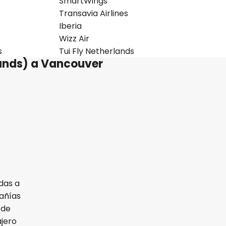
SmartWings
Transavia Airlines
Iberia
Wizz Air
s
Tui Fly Netherlands
lands) a Vancouver
das a
añías
 de
ajero