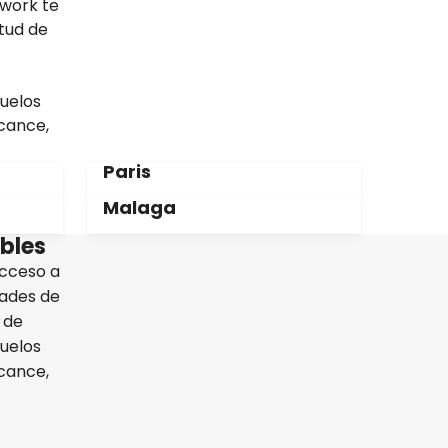
twork te
itud de
uelos
lcance,
Paris
Malaga
íbles
acceso a
dades de
 de
uelos
lcance,