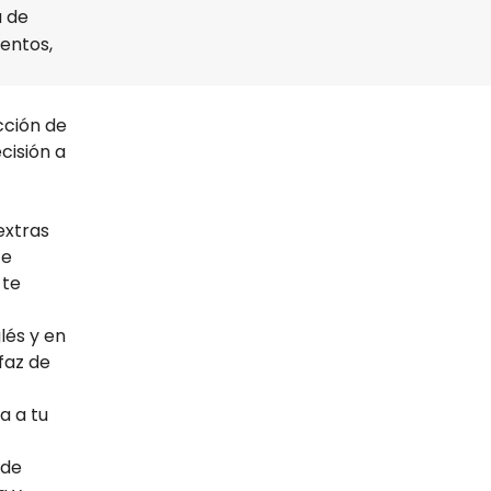
a de
entos,
cción de
cisión a
extras
te
 te
lés y en
faz de
a a tu
 de