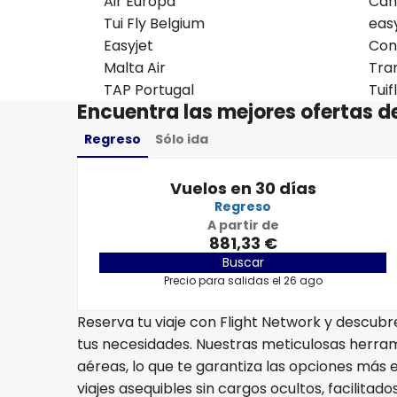
Air Europa
Can
Tui Fly Belgium
eas
Easyjet
Con
Malta Air
Tra
TAP Portugal
Tuif
Encuentra las mejores ofertas d
Regreso
Sólo ida
Vuelos en 30 días
Regreso
A partir de
881,33 €
Buscar
Precio para salidas el 26 ago
Reserva tu viaje con Flight Network y descub
tus necesidades. Nuestras meticulosas herr
aéreas, lo que te garantiza las opciones más e
viajes asequibles sin cargos ocultos, facilitado