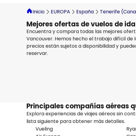
Inicio
EUROPA
España
Tenerife (Cana
Mejores ofertas de vuelos de id
Encuentra y compara todas las mejores ofertas
Vancouver. Hemos hecho el trabajo difícil de l
precios están sujetos a disponibilidad y puede
reservar.
British Airways
Vancouver
26 ago
-
2 sept
881,33 €
Origen
Principales compañías aéreas q
Explora experiencias de viajes aéreos sin con
lista siguiente para obtener más detalles.
Vueling
Rya