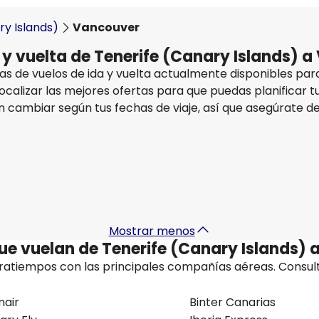
ry Islands)
Vancouver
a y vuelta de Tenerife (Canary Islands) 
 de vuelos de ida y vuelta actualmente disponibles para 
ocalizar las mejores ofertas para que puedas planificar t
n cambiar según tus fechas de viaje, así que asegúrate de
British Airways
Vancouver
6 sept
-
13 sept
1.025,41 €
Origen
Mostrar menos
ue vuelan de Tenerife (Canary Islands)
tratiempos con las principales compañías aéreas. Consult
nair
Binter Canarias