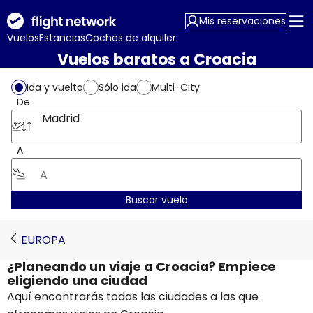
Mis reservaciones
Vuelos
Estancias
Coches de alquiler
Vuelos baratos a Croacia
Ida y vuelta
Sólo ida
Multi-City
De
Madrid
A
Buscar vuelo
EUROPA
¿Planeando un viaje a Croacia? Empiece
eligiendo una ciudad
Aquí encontrarás todas las ciudades a las que