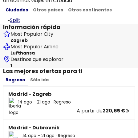
ofrecemos viajes en Croacia
Ciudades
Otros países
Otros continentes
•
Split
Información rápida
Most Popular City
Zagreb
Most Popular Airline
Lufthansa
Destinos que explorar
1
Las mejores ofertas para ti
Regreso
Sólo ida
Madrid - Zagreb
14 ago - 21 ago
·
Regreso
A partir de
220,65 €
Madrid - Dubrovnik
14 ago - 21 ago
·
Regreso