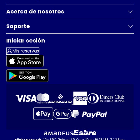
Acerca de nosotros
Soporte
Iniciar sesión
Mis reservas
Flight Network
/ Oy SRG Finland AB, Corp. ID no. 1925453-7, VAT no.