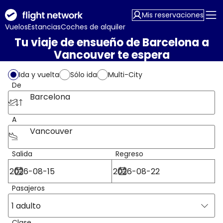
Mis reservaciones
Vuelos
Estancias
Coches de alquiler
Tu viaje de ensueño de Barcelona a
Vancouver te espera
Ida y vuelta
Sólo ida
Multi-City
De
Barcelona
A
Vancouver
Salida
Regreso
Pasajeros
1 adulto
Clase