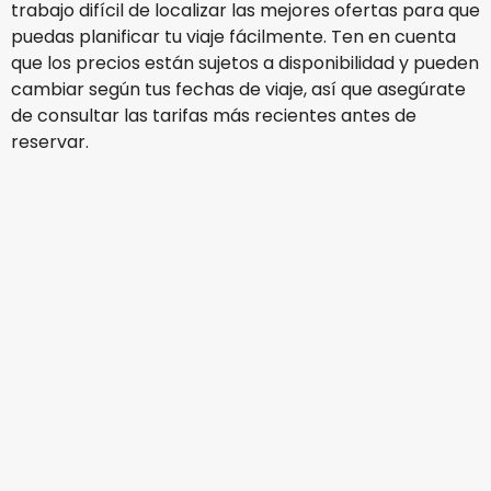
trabajo difícil de localizar las mejores ofertas para que
puedas planificar tu viaje fácilmente. Ten en cuenta
que los precios están sujetos a disponibilidad y pueden
cambiar según tus fechas de viaje, así que asegúrate
de consultar las tarifas más recientes antes de
reservar.
Air Canada
Vancouver
15 ago
-
22 ago
925,06 €
Origen
Air Canada
Vancouver
16 ago
-
23 ago
975,24 €
Origen
United Airlines
Vancouver
17 ago
-
24 ago