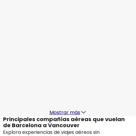
924,64 €
Origen
Air Canada
Vancouver
18 ago
-
25 ago
924,64 €
Origen
Air Canada
Vancouver
19 ago
-
26 ago
699,21 €
Origen
Air France
+
1 Más
Vancouver
20 ago
-
27 ago
707,75 €
Origen
Mostrar más
Principales compañías aéreas que vuelan
de Barcelona a Vancouver
Explora experiencias de viajes aéreos sin